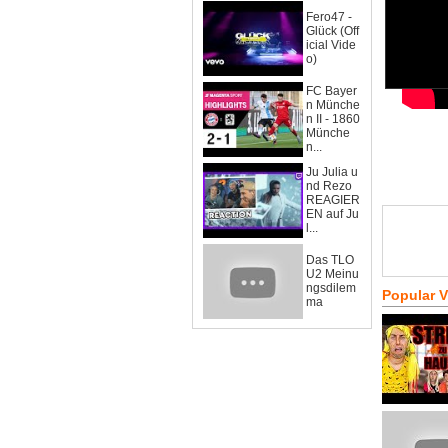
Fero47 -
Glück (Off
icial Vide
o)
FC Bayer
n Münche
n II - 1860
Münche
n...
Ju Julia u
nd Rezo
REAGIER
EN auf Ju
l...
Das TLO
U2 Meinu
ngsdilem
Popular 
ma