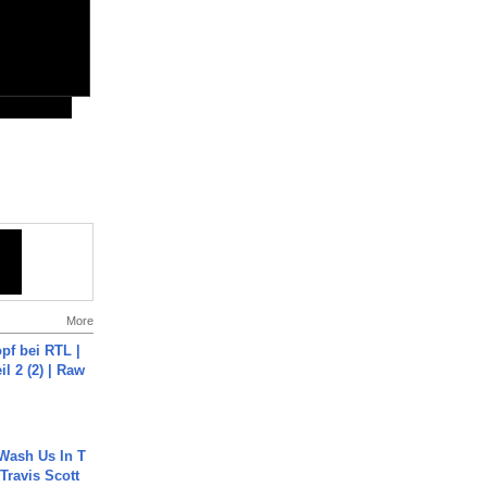
More
pf bei RTL |
il 2 (2) | Raw
Wash Us In T
 Travis Scott