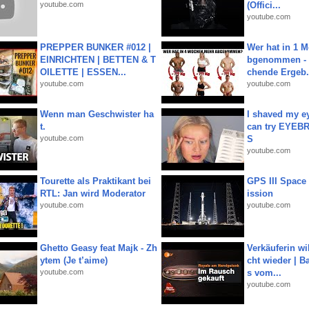
youtube.com
(Offici...
youtube.com
PREPPER BUNKER #012 |
Wer hat in 1 
EINRICHTEN | BETTEN & T
bgenommen - 
OILETTE | ESSEN...
chende Ergeb.
youtube.com
youtube.com
Wenn man Geschwister ha
I shaved my e
t.
can try EYE
youtube.com
S
youtube.com
Tourette als Praktikant bei
GPS III Space
RTL: Jan wird Moderator
ission
youtube.com
youtube.com
Ghetto Geasy feat Majk - Zh
Verkäuferin wil
ytem (Je t’aime)
cht wieder | B
youtube.com
s vom...
youtube.com