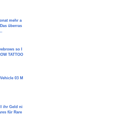
Monat mehr a
Das überras
..
yebrows so I
BROW TATTOO
 Vehicle 03 M
l ihr Geld ni
ares für Rare