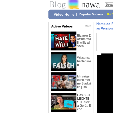
Video Home
|
Popular Videos
|
K-
Home
>>
Active Videos
More
as Version
Bizarrer Z
off um "Wi
lli wills wi
ssen...
Wissensc
haftler irre
n
Ich zeige
euch mei
ne Stadtvi
lla | Ro...
Das SCH
LECHTE
STE Alex
a Gerät: E
cho ...