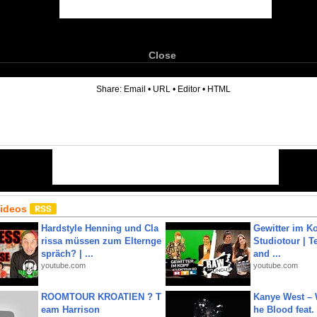
Close
6
Share:
Email
•
URL
•
Editor
•
HTML
Videos
Hardstyle Henning und Cla
Gewitter im Ko
rissa müssen zum Elternge
Studiotour | Te
spräch? | ...
and ...
youtube.com
youtube.com
ROOMTOUR KROATIEN ? T
Kanye West – 
eam Harrison
he Blood feat.