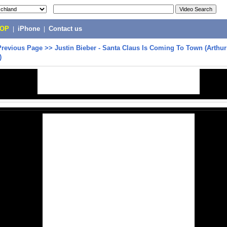
POP
|
iPhone
|
Contact us
Previous Page
>>
Justin Bieber - Santa Claus Is Coming To Town (Arthu
)