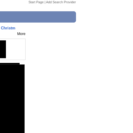
Start Page
|
Add Search Provider
r Christm
More