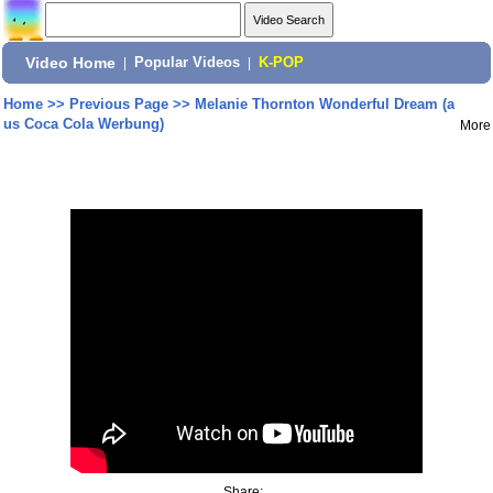
Video Home
|
Popular Videos
|
K-POP
Home
>>
Previous Page
>>
Melanie Thornton Wonderful Dream (a
us Coca Cola Werbung)
More
Share: