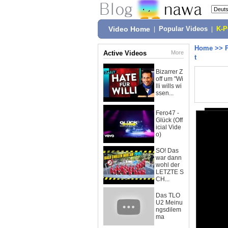
Video Home
|
Popular Videos
|
K-
Home
>>
Active Videos
More
t
Bizarrer Z
off um "Wi
lli wills wi
ssen...
Fero47 -
Glück (Off
icial Vide
o)
SO! Das
war dann
wohl der
LETZTE S
CH...
Das TLO
U2 Meinu
ngsdilem
ma