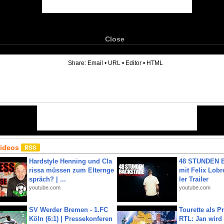
Close
6
Share:
Email
•
URL
•
Editor
•
HTML
Videos
Hardstyle Henning und Cla
48 STUNDEN
rissa müssen zum Elternge
mit Felix Lobre
spräch? | ...
ler Trailer
youtube.com
youtube.com
SV Werder Bremen - 1.FC
Tourette als Pr
Köln (6:1) | Pressekonferen
RTL: Jan wird