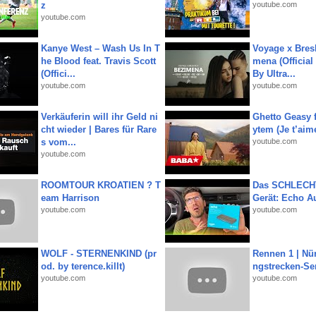
z
youtube.com
youtube.com
Kanye West – Wash Us In T
Voyage x Bresk
he Blood feat. Travis Scott
mena (Official
(Offici...
By Ultra...
youtube.com
youtube.com
Verkäuferin will ihr Geld ni
Ghetto Geasy f
cht wieder | Bares für Rare
ytem (Je t’aim
s vom...
youtube.com
youtube.com
ROOMTOUR KROATIEN ? T
Das SCHLECH
eam Harrison
Gerät: Echo A
youtube.com
youtube.com
WOLF - STERNENKIND (pr
Rennen 1 | Nü
od. by terence.killt)
ngstrecken-Se
youtube.com
youtube.com