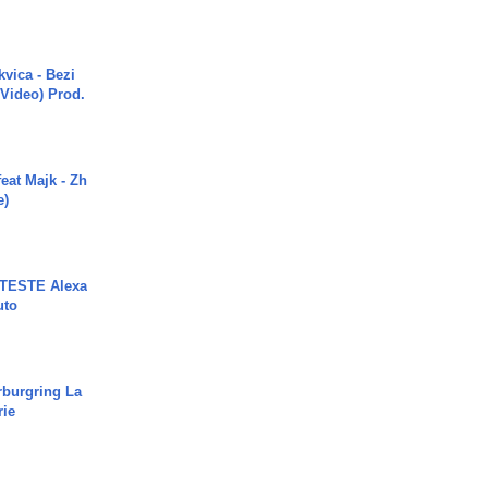
vica - Bezi
 Video) Prod.
eat Majk - Zh
e)
TESTE Alexa
uto
rburgring La
rie