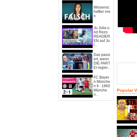
Wissensc
haftler irre
n
Ju Julia u
nd Rezo
REAGIER
EN auf Ju
l...
Das passi
ert, wenn
DIE PART
EI regier...
FC Bayer
n Münche
n II - 1860
Popular 
Münche
n...