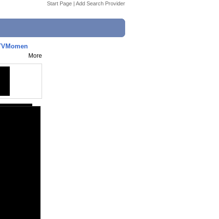
Start Page
|
Add Search Provider
keTVMomen
More