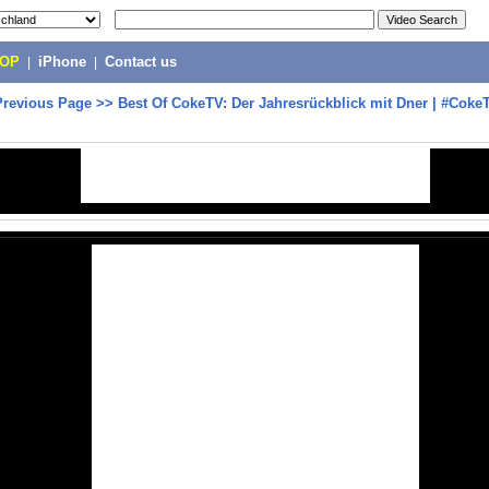
POP
|
iPhone
|
Contact us
Previous Page
>>
Best Of CokeTV: Der Jahresrückblick mit Dner | #Co