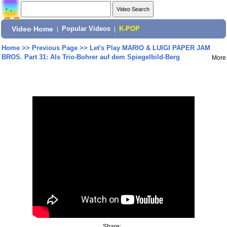
Video Home
|
Popular Videos
|
K-POP
Home
>>
Previous Page
>>
Let's Play MARIO & LUIGI PAPER JAM
BROS. Part 31: Als Trio-Bohrer auf dem Spiegelbild-Berg
More
Share: