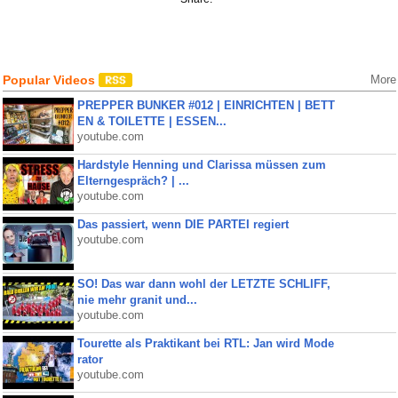
Popular Videos
More
PREPPER BUNKER #012 | EINRICHTEN | BETT
EN & TOILETTE | ESSEN...
youtube.com
Hardstyle Henning und Clarissa müssen zum
Elterngespräch? | ...
youtube.com
Das passiert, wenn DIE PARTEI regiert
youtube.com
SO! Das war dann wohl der LETZTE SCHLIFF,
nie mehr granit und...
youtube.com
Tourette als Praktikant bei RTL: Jan wird Mode
rator
youtube.com