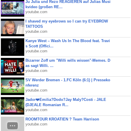
Ju Julia und Rezo REAGIEREN auf Julias Musi
kvideo (großen RE...
youtube.com
I shaved my eyebrows so I can try EYEBROW
TATTOOS
youtube.com
Kanye West – Wash Us In The Blood feat. Travi
s Scott (Offici...
youtube.com
Bizarrer Zoff um "Willi wills wissen"-Memes. D
as sagt Willi. ...
youtube.com
SV Werder Bremen - 1.FC Köln (6:1) | Presseko
nferenz
youtube.com
Jador❤️Emilia?Dodo?Jay Maly?Costi - JALE
(DJEALE Romanian R...
youtube.com
ROOMTOUR KROATIEN ? Team Harrison
youtube.com