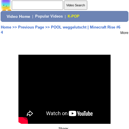
Video Home
|
Popular Videos
|
K-POP
Home
>>
Previous Page
>>
POOL weggelutscht | Minecraft Rise #6
4
More
Share: