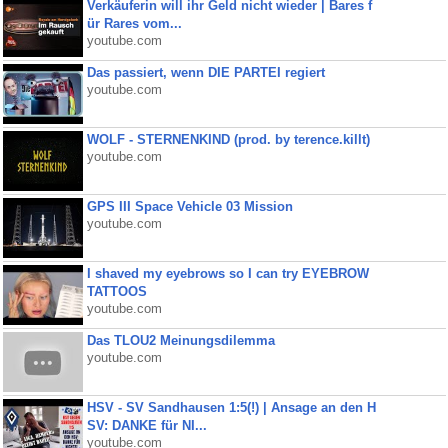
Verkäuferin will ihr Geld nicht wieder | Bares f
ür Rares vom...
youtube.com
Das passiert, wenn DIE PARTEI regiert
youtube.com
WOLF - STERNENKIND (prod. by terence.killt)
youtube.com
GPS III Space Vehicle 03 Mission
youtube.com
I shaved my eyebrows so I can try EYEBROW
TATTOOS
youtube.com
Das TLOU2 Meinungsdilemma
youtube.com
HSV - SV Sandhausen 1:5(!) | Ansage an den H
SV: DANKE für NI...
youtube.com