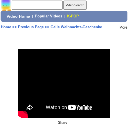
Video Home
|
Popular Videos
|
K-POP
Home
>>
Previous Page
>>
Geile Weihnachts-Geschenke
More
Share: