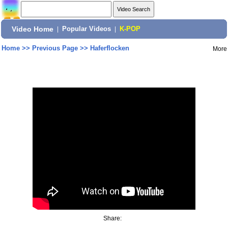
Video Home
|
Popular Videos
|
K-POP
Home
>>
Previous Page
>>
Haferflocken
More
Share: