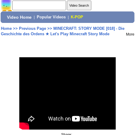
Video Home
|
Popular Videos
|
K-POP
Home
>>
Previous Page
>>
MINECRAFT: STORY MODE [018] - Die
Geschichte des Ordens ★ Let's Play Minecraft Story Mode
More
Share: