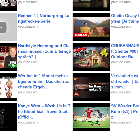
youtube.com
youtube.com
Rennen 1 | Nürburgring La
Ghetto Geasy f
ngstrecken-Serie
ytem (Je t’aim
youtube.com
youtube.com
Hardstyle Henning und Cla
GRUBENHAUS 
rissa müssen zum Elternge
ft Shelter #007
spräch? | ...
Outdoor Bu...
youtube.com
youtube.com
Wer hat in 1 Monat mehr a
Verkäuferin wil
bgenommen - Das überras
cht wieder | B
chende Ergeb...
s vom...
youtube.com
youtube.com
Kanye West – Wash Us In T
SV Werder Bre
he Blood feat. Travis Scott
Köln (6:1) | P
(Offici...
z
youtube.com
youtube.com