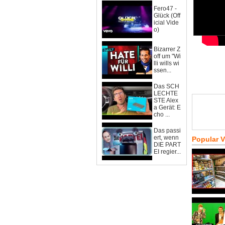
Fero47 -
Glück (Off
icial Vide
o)
Bizarrer Z
off um "Wi
lli wills wi
ssen...
Das SCH
LECHTE
STE Alex
a Gerät: E
cho ...
Das passi
ert, wenn
Popular 
DIE PART
EI regier...