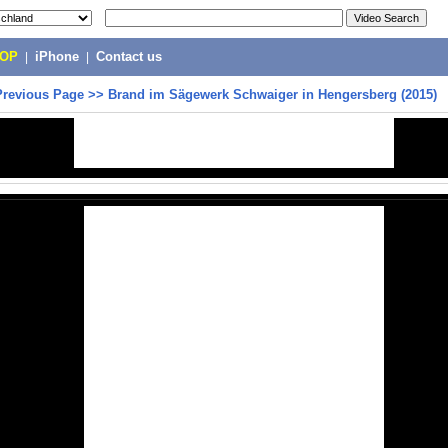
POP
|
iPhone
|
Contact us
Previous Page
>>
Brand im Sägewerk Schwaiger in Hengersberg (2015)