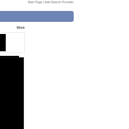
Start Page
|
Add Search Provider
More