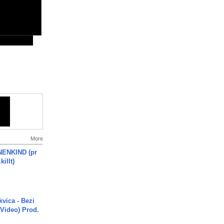
More
ENKIND (pr
killt)
vica - Bezi
 Video) Prod.