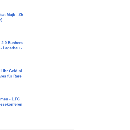
eat Majk - Zh
e)
2.0 Bushcra
 - Lagerbau -
l ihr Geld ni
ares für Rare
men - 1.FC
ressekonferen