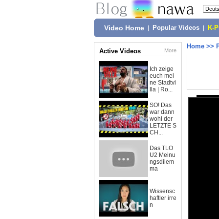
Video Home
|
Popular Videos
|
K-
Home
>>
Active Videos
More
Ich zeige
euch mei
ne Stadtvi
lla | Ro...
SO! Das
war dann
wohl der
LETZTE S
CH...
Das TLO
U2 Meinu
ngsdilem
ma
Wissensc
haftler irre
n