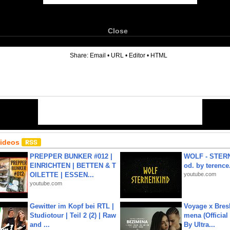
Close
6
Share:
Email
•
URL
•
Editor
•
HTML
Videos
PREPPER BUNKER #012 |
WOLF - STERN
EINRICHTEN | BETTEN & T
od. by terence.
OILETTE | ESSEN...
youtube.com
youtube.com
Gewitter im Kopf bei RTL |
Voyage x Bresk
Studiotour | Teil 2 (2) | Raw
mena (Official
and ...
By Ultra...