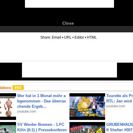
Close
6
Share:
Email
•
URL
•
Editor
•
HTML
Videos
Wer hat in 1 Monat mehr a
Tourette als Pr
bgenommen - Das überras
RTL: Jan wird
chende Ergeb...
youtube.com
youtube.com
SV Werder Bremen - 1.FC
GRUBENHAUS 
Köln (6:1) | Pressekonferen
ft Shelter #007