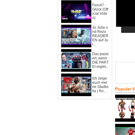
Fero47 -
Glück (Off
icial Vide
o)
Ju Julia u
nd Rezo
REAGIER
EN auf Ju
l...
Das passi
ert, wenn
DIE PART
EI regier...
Ich zeige
euch mei
ne Stadtvi
Popular 
lla | Ro...