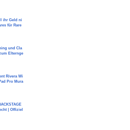
l ihr Geld ni
ares für Rare
ning und Cla
zum Elternge
ent Rivera Wi
Pad Pro Mura
 BACKSTAGE
cht | Offiziel