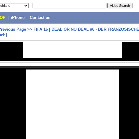
POP
|
iPhone
|
Contact us
Previous Page
>>
FIFA 16 | DEAL OR NO DEAL #6 - DER FRANZÖSISCHE 
sch]