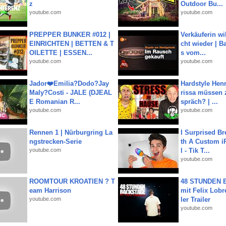
z
Outdoor Bu...
youtube.com
youtube.com
PREPPER BUNKER #012 |
Verkäuferin wil
EINRICHTEN | BETTEN & T
cht wieder | B
OILETTE | ESSEN...
s vom...
youtube.com
youtube.com
Jador❤️Emilia?Dodo?Jay
Hardstyle Hen
Maly?Costi - JALE (DJEAL
rissa müssen 
E Romanian R...
spräch? | ...
youtube.com
youtube.com
Rennen 1 | Nürburgring La
I Surprised Br
ngstrecken-Serie
th A Custom i
youtube.com
l - Tik T...
youtube.com
ROOMTOUR KROATIEN ? T
48 STUNDEN
eam Harrison
mit Felix Lobre
youtube.com
ler Trailer
youtube.com