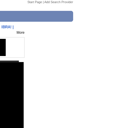
Start Page
|
Add Search Provider
IBRA! |
More