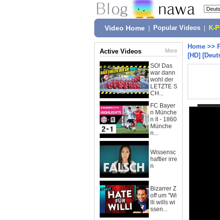
Video Home
|
Popular Videos
|
K-
Home
>>
Active Videos
More
[HD] [Deut
SO! Das
war dann
wohl der
LETZTE S
CH...
FC Bayer
n Münche
n II - 1860
Münche
n...
Wissensc
haftler irre
n
Bizarrer Z
off um "Wi
lli wills wi
ssen...