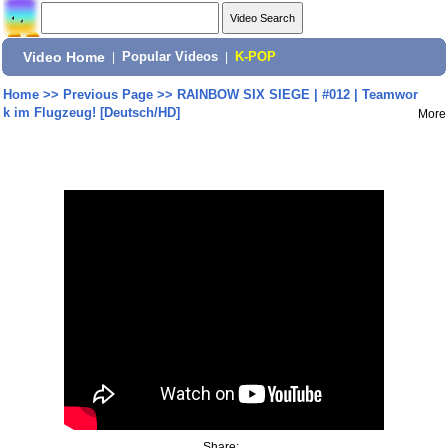
Video Home
|
Popular Videos
|
K-POP
Home
>>
Previous Page
>>
RAINBOW SIX SIEGE | #012 | Teamwor
k im Flugzeug! [Deutsch/HD]
More
Share: