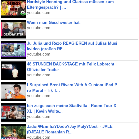
Hardstyle Henning und Clarissa müssen zum
Elterngespräch? | ...
youtube.com
Wenn man Geschwister hat.
youtube.com
Ju Julia und Rezo REAGIEREN auf Julias Musi
kvideo (großen RE...
youtube.com
48 STUNDEN BACKSTAGE mit Felix Lobrecht |
Offizieller Trailer
youtube.com
I Surprised Brent Rivera With A Custom iPad P
ro Mural - Tik T...
youtube.com
Ich zeige euch meine Stadtvilla | Room Tour X
XL | Kevin Wolte...
youtube.com
Jador❤️Emilia?Dodo?Jay Maly?Costi - JALE
(DJEALE Romanian R...
youtube.com