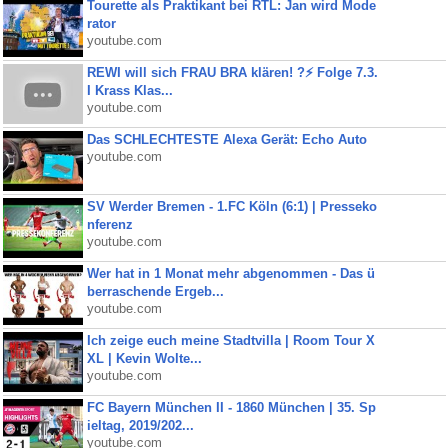
Tourette als Praktikant bei RTL: Jan wird Mode
rator
youtube.com
REWI will sich FRAU BRA klären! ?⚡️ Folge 7.3.
I Krass Klas...
youtube.com
Das SCHLECHTESTE Alexa Gerät: Echo Auto
youtube.com
SV Werder Bremen - 1.FC Köln (6:1) | Presseko
nferenz
youtube.com
Wer hat in 1 Monat mehr abgenommen - Das ü
berraschende Ergeb...
youtube.com
Ich zeige euch meine Stadtvilla | Room Tour X
XL | Kevin Wolte...
youtube.com
FC Bayern München II - 1860 München | 35. Sp
ieltag, 2019/202...
youtube.com