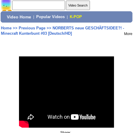
Video Home
|
Popular Videos
|
K-POP
Home
>>
Previous Page
>>
NORBERTS neue GESCHÄFTSIDEE?! -
Minecraft Kunterbunt #03 [Deutsch/HD]
More
Share: