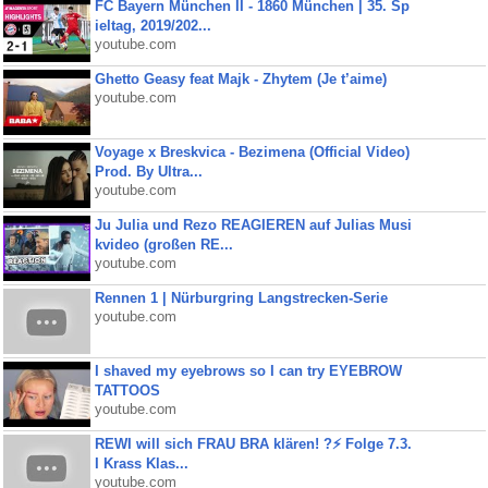
FC Bayern München II - 1860 München | 35. Sp
ieltag, 2019/202...
youtube.com
Ghetto Geasy feat Majk - Zhytem (Je t’aime)
youtube.com
Voyage x Breskvica - Bezimena (Official Video)
Prod. By Ultra...
youtube.com
Ju Julia und Rezo REAGIEREN auf Julias Musi
kvideo (großen RE...
youtube.com
Rennen 1 | Nürburgring Langstrecken-Serie
youtube.com
I shaved my eyebrows so I can try EYEBROW
TATTOOS
youtube.com
REWI will sich FRAU BRA klären! ?⚡️ Folge 7.3.
I Krass Klas...
youtube.com