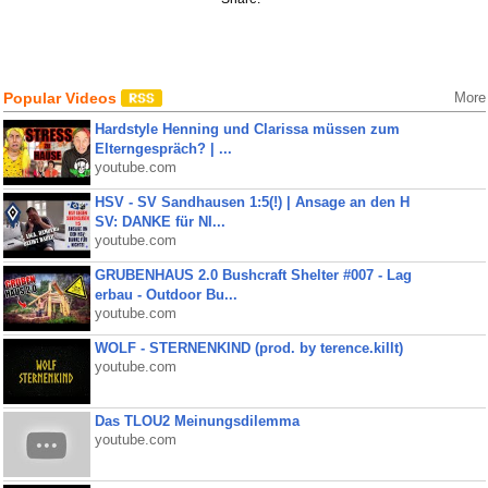
Popular Videos
More
Hardstyle Henning und Clarissa müssen zum
Elterngespräch? | ...
youtube.com
HSV - SV Sandhausen 1:5(!) | Ansage an den H
SV: DANKE für NI...
youtube.com
GRUBENHAUS 2.0 Bushcraft Shelter #007 - Lag
erbau - Outdoor Bu...
youtube.com
WOLF - STERNENKIND (prod. by terence.killt)
youtube.com
Das TLOU2 Meinungsdilemma
youtube.com