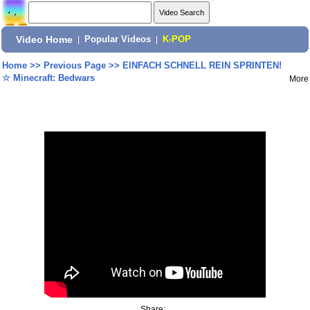
Video Home
|
Popular Videos
|
K-POP
Home
>>
Previous Page
>>
EINFACH SCHNELL REIN SPRINTEN!
☆ Minecraft: Bedwars
More
Share: