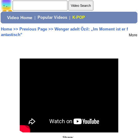
Video Home
|
Popular Videos
|
K-POP
Home
>>
Previous Page
>>
Wenger adelt Özil: „Im Moment ist er f
antastisch“
More
Share: