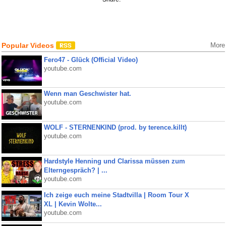
Popular Videos
More
Fero47 - Glück (Official Video)
youtube.com
Wenn man Geschwister hat.
youtube.com
WOLF - STERNENKIND (prod. by terence.killt)
youtube.com
Hardstyle Henning und Clarissa müssen zum
Elterngespräch? | ...
youtube.com
Ich zeige euch meine Stadtvilla | Room Tour X
XL | Kevin Wolte...
youtube.com