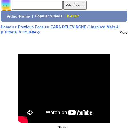
Video Home
|
Popular Videos
|
K-POP
Home
>>
Previous Page
>>
CARA DELEVINGNE // Inspired Make-U
p Tutorial // I'mJette ◇
More
Share: