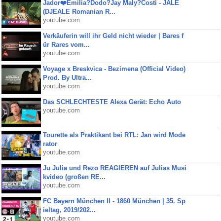
Jador❤️Emilia?Dodo?Jay Maly?Costi - JALE
(DJEALE Romanian R...
youtube.com
Verkäuferin will ihr Geld nicht wieder | Bares f
ür Rares vom...
youtube.com
Voyage x Breskvica - Bezimena (Official Video)
Prod. By Ultra...
youtube.com
Das SCHLECHTESTE Alexa Gerät: Echo Auto
youtube.com
Tourette als Praktikant bei RTL: Jan wird Mode
rator
youtube.com
Ju Julia und Rezo REAGIEREN auf Julias Musi
kvideo (großen RE...
youtube.com
FC Bayern München II - 1860 München | 35. Sp
ieltag, 2019/202...
youtube.com