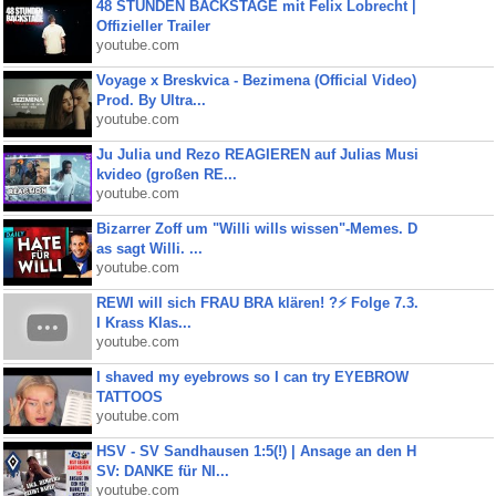
48 STUNDEN BACKSTAGE mit Felix Lobrecht |
Offizieller Trailer
youtube.com
Voyage x Breskvica - Bezimena (Official Video)
Prod. By Ultra...
youtube.com
Ju Julia und Rezo REAGIEREN auf Julias Musi
kvideo (großen RE...
youtube.com
Bizarrer Zoff um "Willi wills wissen"-Memes. D
as sagt Willi. ...
youtube.com
REWI will sich FRAU BRA klären! ?⚡️ Folge 7.3.
I Krass Klas...
youtube.com
I shaved my eyebrows so I can try EYEBROW
TATTOOS
youtube.com
HSV - SV Sandhausen 1:5(!) | Ansage an den H
SV: DANKE für NI...
youtube.com