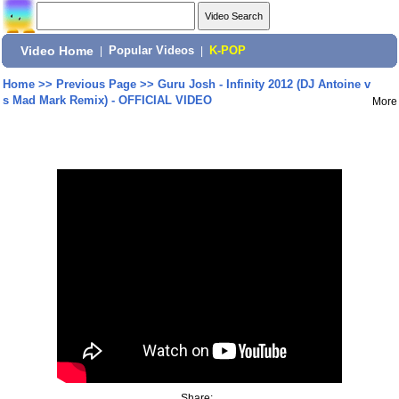
Video Home
|
Popular Videos
|
K-POP
Home
>>
Previous Page
>>
Guru Josh - Infinity 2012 (DJ Antoine v
s Mad Mark Remix) - OFFICIAL VIDEO
More
Share: