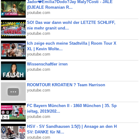
Jador❤️Emilia?Dodo?Jay Maly?Costi - JALE
(DJEALE Romanian R...
youtube.com
SO! Das war dann wohl der LETZTE SCHLIFF,
nie mehr granit und...
youtube.com
Ich zeige euch meine Stadtvilla | Room Tour X
XL | Kevin Wolte...
youtube.com
Wissenschaftler irren
youtube.com
ROOMTOUR KROATIEN ? Team Harrison
youtube.com
FC Bayern München II - 1860 München | 35. Sp
ieltag, 2019/202...
youtube.com
HSV - SV Sandhausen 1:5(!) | Ansage an den H
SV: DANKE für NI...
youtube.com