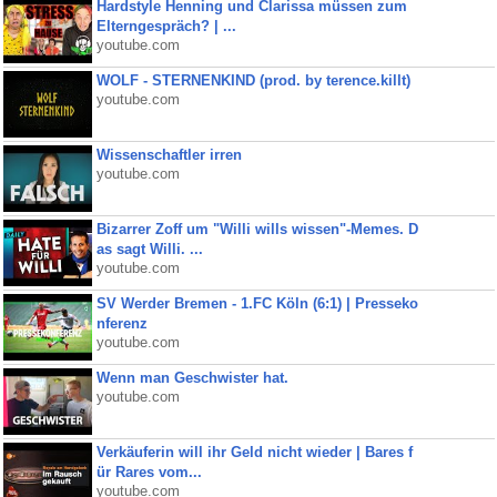
Hardstyle Henning und Clarissa müssen zum
Elterngespräch? | ...
youtube.com
WOLF - STERNENKIND (prod. by terence.killt)
youtube.com
Wissenschaftler irren
youtube.com
Bizarrer Zoff um "Willi wills wissen"-Memes. D
as sagt Willi. ...
youtube.com
SV Werder Bremen - 1.FC Köln (6:1) | Presseko
nferenz
youtube.com
Wenn man Geschwister hat.
youtube.com
Verkäuferin will ihr Geld nicht wieder | Bares f
ür Rares vom...
youtube.com