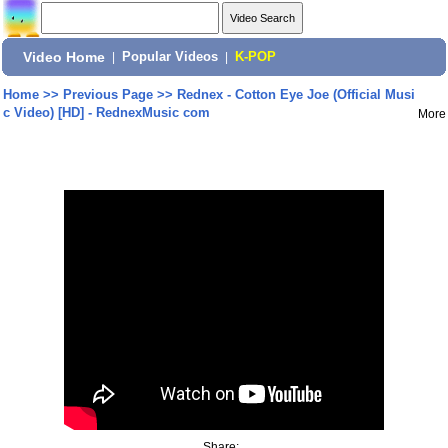
Video Home
|
Popular Videos
|
K-POP
Home
>>
Previous Page
>>
Rednex - Cotton Eye Joe (Official Musi
c Video) [HD] - RednexMusic com
More
Share: