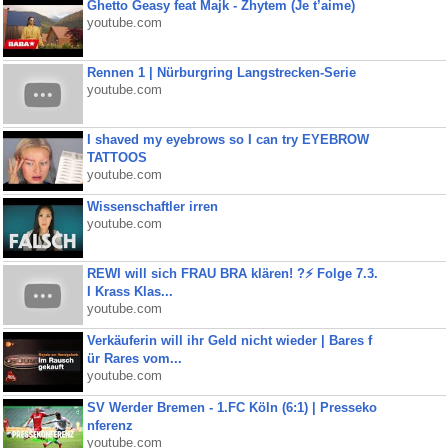
Ghetto Geasy feat Majk - Zhytem (Je t’aime)
youtube.com
Rennen 1 | Nürburgring Langstrecken-Serie
youtube.com
I shaved my eyebrows so I can try EYEBROW
TATTOOS
youtube.com
Wissenschaftler irren
youtube.com
REWI will sich FRAU BRA klären! ?⚡️ Folge 7.3.
I Krass Klas...
youtube.com
Verkäuferin will ihr Geld nicht wieder | Bares f
ür Rares vom...
youtube.com
SV Werder Bremen - 1.FC Köln (6:1) | Presseko
nferenz
youtube.com