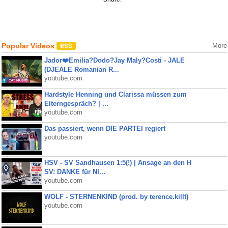
Popular Videos
More
Jador❤️Emilia?Dodo?Jay Maly?Costi - JALE
(DJEALE Romanian R...
youtube.com
Hardstyle Henning und Clarissa müssen zum
Elterngespräch? | ...
youtube.com
Das passiert, wenn DIE PARTEI regiert
youtube.com
HSV - SV Sandhausen 1:5(!) | Ansage an den H
SV: DANKE für NI...
youtube.com
WOLF - STERNENKIND (prod. by terence.killt)
youtube.com