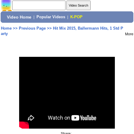
Video Home
|
Popular Videos
|
K-POP
Home
>>
Previous Page
>>
Hit Mix 2015, Ballermann Hits, 1 Std P
arty
More
Share: