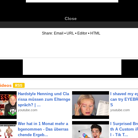
Close
6
Share:
Email
•
URL
•
Editor
•
HTML
Videos
Hardstyle Henning und Cla
I shaved my e
rissa müssen zum Elternge
can try EYE
spräch? | ...
S
youtube.com
youtube.com
Wer hat in 1 Monat mehr a
I Surprised Br
bgenommen - Das überras
th A Custom i
chende Ergeb...
l - Tik T...