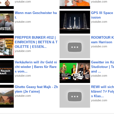
youtube.com
youtube.com
Wenn man Geschwister ha
GPS III Space
t.
ission
youtube.com
youtube.com
PREPPER BUNKER #012 |
ROOMTOUR KR
EINRICHTEN | BETTEN & T
eam Harrison
OILETTE | ESSEN...
youtube.com
youtube.com
Verkäuferin will ihr Geld ni
Gewitter im Ko
cht wieder | Bares für Rare
Studiotour | Te
s vom...
and ...
youtube.com
youtube.com
Ghetto Geasy feat Majk - Zh
REWI will si
ytem (Je t’aime)
klären! ?⚡️ Fol
youtube.com
s Klas...
youtube.com