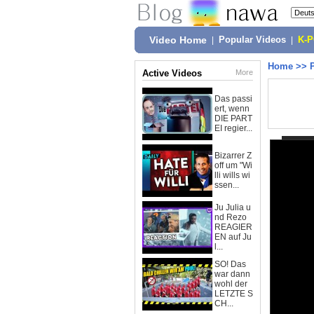
Video Home
|
Popular Videos
|
K-
Home
>>
Active Videos
More
Das passi
ert, wenn
DIE PART
EI regier...
Bizarrer Z
off um "Wi
lli wills wi
ssen...
Ju Julia u
nd Rezo
REAGIER
EN auf Ju
l...
SO! Das
war dann
wohl der
LETZTE S
CH...