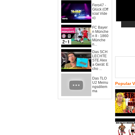
Fero47 -
Glück (Off
icial Vide
o)
FC Bayer
n Münche
n II - 1860
Münche
n...
Das SCH
LECHTE
STE Alex
a Gerät: E
cho ...
Das TLO
U2 Meinu
Popular 
ngsdilem
ma