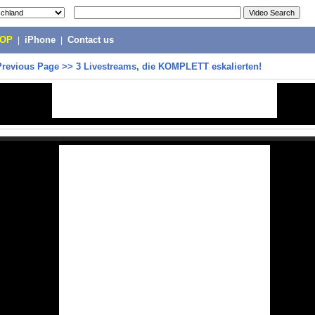
POP
|
iPhone
|
Contact us
Previous Page
>>
3 Livestreams, die KOMPLETT eskalierten!