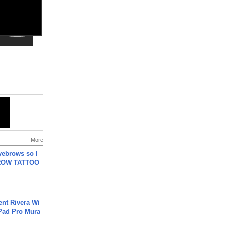
More
yebrows so I
BROW TATTOO
ent Rivera Wi
Pad Pro Mura