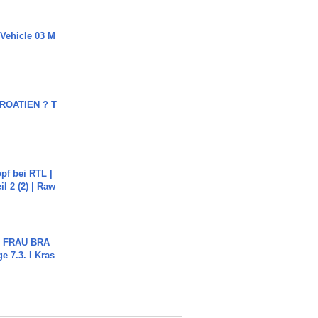
 Vehicle 03 M
OATIEN ? T
pf bei RTL |
il 2 (2) | Raw
ch FRAU BRA
ge 7.3. I Kras