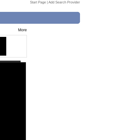
Start Page
|
Add Search Provider
More