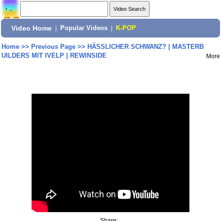
Video Home
|
Popular Videos
|
K-POP
Home
>>
Previous Page
>>
HÄSSLICHER SCHWANZ? | MASTERB
UILDERS MIT IVELP | REWINSIDE
More
Share: