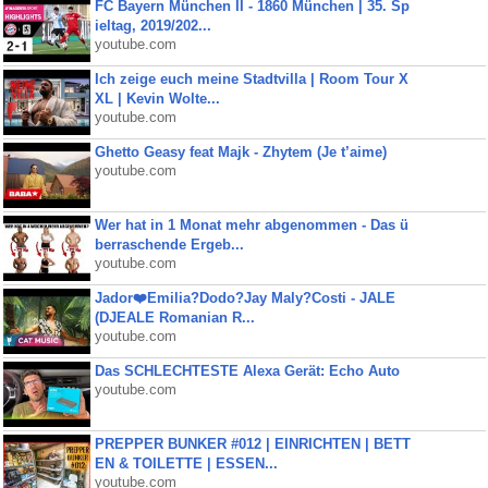
FC Bayern München II - 1860 München | 35. Sp
ieltag, 2019/202...
youtube.com
Ich zeige euch meine Stadtvilla | Room Tour X
XL | Kevin Wolte...
youtube.com
Ghetto Geasy feat Majk - Zhytem (Je t’aime)
youtube.com
Wer hat in 1 Monat mehr abgenommen - Das ü
berraschende Ergeb...
youtube.com
Jador❤️Emilia?Dodo?Jay Maly?Costi - JALE
(DJEALE Romanian R...
youtube.com
Das SCHLECHTESTE Alexa Gerät: Echo Auto
youtube.com
PREPPER BUNKER #012 | EINRICHTEN | BETT
EN & TOILETTE | ESSEN...
youtube.com