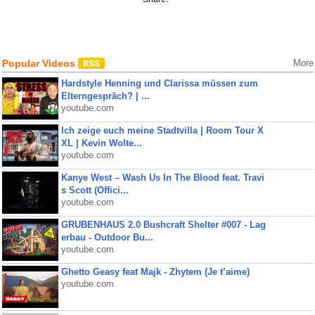
Popular Videos
More
Hardstyle Henning und Clarissa müssen zum
Elterngespräch? | ...
youtube.com
Ich zeige euch meine Stadtvilla | Room Tour X
XL | Kevin Wolte...
youtube.com
Kanye West – Wash Us In The Blood feat. Travi
s Scott (Offici...
youtube.com
GRUBENHAUS 2.0 Bushcraft Shelter #007 - Lag
erbau - Outdoor Bu...
youtube.com
Ghetto Geasy feat Majk - Zhytem (Je t’aime)
youtube.com