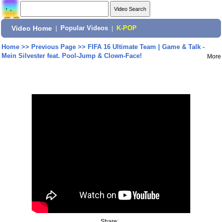
Video Home
|
Popular Videos
|
K-POP
Home
>>
Previous Page
>>
FIFA 16 Ultimate Team | Game & Talk -
Mein Silvester feat. Pool-Jump & Clown-Face!
More
Share: