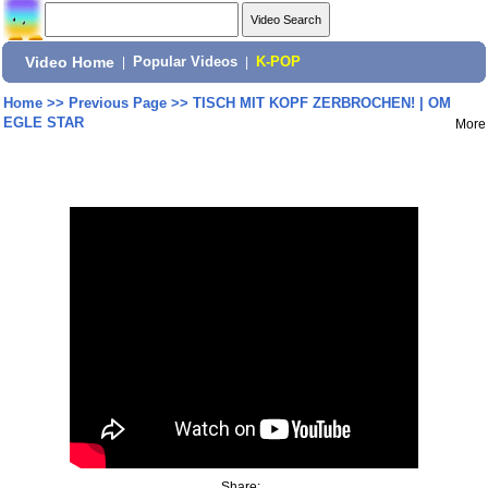
Video Home
|
Popular Videos
|
K-POP
Home
>>
Previous Page
>>
TISCH MIT KOPF ZERBROCHEN! | OM
EGLE STAR
More
Share: