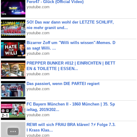
Fero47 - Glück (Official Video)
youtube.com
SO! Das war dann wohl der LETZTE SCHLIFF,
nie mehr granit und...
youtube.com
Bizarrer Zoff um "Willi wills wissen"-Memes. D
as sagt Willi. ...
youtube.com
PREPPER BUNKER #012 | EINRICHTEN | BETT
EN & TOILETTE | ESSEN...
youtube.com
Das passiert, wenn DIE PARTEI regiert
youtube.com
FC Bayern München II - 1860 München | 35. Sp
ieltag, 2019/202...
youtube.com
REWI will sich FRAU BRA klären! ?⚡️ Folge 7.3.
I Krass Klas...
youtube.com