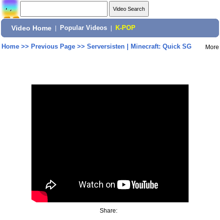
Video Home
|
Popular Videos
|
K-POP
Home
>>
Previous Page
>>
Serversisten | Minecraft: Quick SG
More
Share: