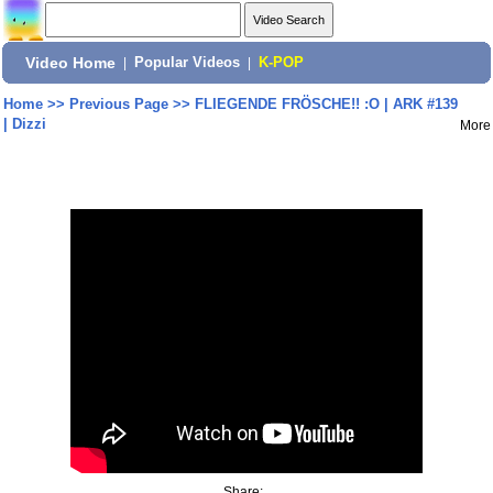
Video Home
|
Popular Videos
|
K-POP
Home
>>
Previous Page
>>
FLIEGENDE FRÖSCHE!! :O | ARK #139
| Dizzi
More
Share: