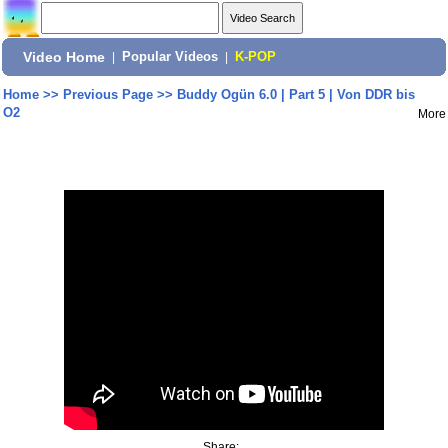
Video Home
|
Popular Videos
|
K-POP
Home
>>
Previous Page
>>
Buddy Ogün 6.0 | Part 5 | Von DDR bis
O2
More
Share: