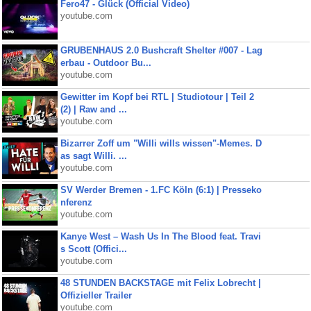
Fero47 - Glück (Official Video)
youtube.com
GRUBENHAUS 2.0 Bushcraft Shelter #007 - Lag
erbau - Outdoor Bu...
youtube.com
Gewitter im Kopf bei RTL | Studiotour | Teil 2
(2) | Raw and ...
youtube.com
Bizarrer Zoff um "Willi wills wissen"-Memes. D
as sagt Willi. ...
youtube.com
SV Werder Bremen - 1.FC Köln (6:1) | Presseko
nferenz
youtube.com
Kanye West – Wash Us In The Blood feat. Travi
s Scott (Offici...
youtube.com
48 STUNDEN BACKSTAGE mit Felix Lobrecht |
Offizieller Trailer
youtube.com