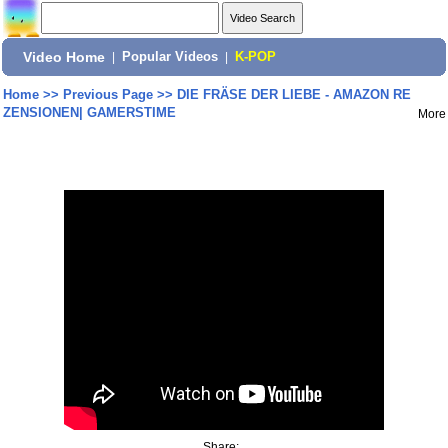
Video Home
|
Popular Videos
|
K-POP
Home
>>
Previous Page
>>
DIE FRÄSE DER LIEBE - AMAZON RE
ZENSIONEN| GAMERSTIME
More
Share: