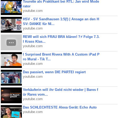
Tourette als Praktikant bei RTL: Jan wird Mode
rator
youtube.com
HSV - SV Sandhausen 1:5(!) | Ansage an den H
SV: DANKE für NI...
youtube.com
REWI will sich FRAU BRA klären! ?⚡️ Folge 7.3.
I Krass Klas...
youtube.com
I Surprised Brent Rivera With A Custom iPad P
ro Mural - Tik T...
youtube.com
Das passiert, wenn DIE PARTEI regiert
youtube.com
Verkäuferin will ihr Geld nicht wieder | Bares f
ür Rares vom...
youtube.com
Das SCHLECHTESTE Alexa Gerät: Echo Auto
youtube.com