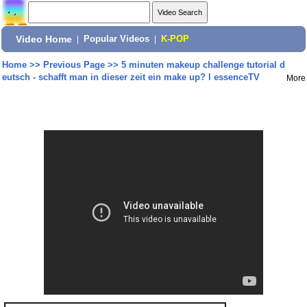
Video Home
|
Popular Videos
|
K-POP
Home
>>
Previous Page
>>
5 minuten makeup challenge tutorial d
eutsch - schafft man in dieser zeit ein make up? l essenceTV
More
Share: