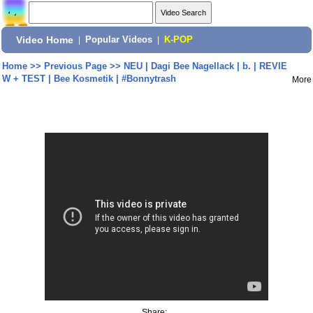
Video Home
|
Popular Videos
|
K-POP
Home
>>
Previous Page
>>
NEU | Dagi Bee Nagellack | b. | REVIE
W + TEST | Bee Kosmetik | #Bonnytrash
More
Share: