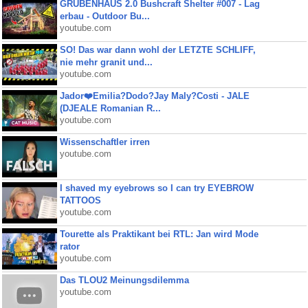
GRUBENHAUS 2.0 Bushcraft Shelter #007 - Lag
erbau - Outdoor Bu...
youtube.com
SO! Das war dann wohl der LETZTE SCHLIFF,
nie mehr granit und...
youtube.com
Jador❤️Emilia?Dodo?Jay Maly?Costi - JALE
(DJEALE Romanian R...
youtube.com
Wissenschaftler irren
youtube.com
I shaved my eyebrows so I can try EYEBROW
TATTOOS
youtube.com
Tourette als Praktikant bei RTL: Jan wird Mode
rator
youtube.com
Das TLOU2 Meinungsdilemma
youtube.com