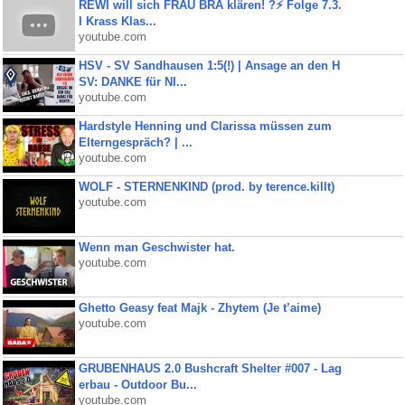
REWI will sich FRAU BRA klären! ?⚡️ Folge 7.3.
I Krass Klas...
youtube.com
HSV - SV Sandhausen 1:5(!) | Ansage an den H
SV: DANKE für NI...
youtube.com
Hardstyle Henning und Clarissa müssen zum
Elterngespräch? | ...
youtube.com
WOLF - STERNENKIND (prod. by terence.killt)
youtube.com
Wenn man Geschwister hat.
youtube.com
Ghetto Geasy feat Majk - Zhytem (Je t’aime)
youtube.com
GRUBENHAUS 2.0 Bushcraft Shelter #007 - Lag
erbau - Outdoor Bu...
youtube.com