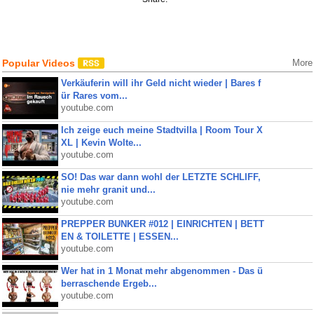
Popular Videos
More
Verkäuferin will ihr Geld nicht wieder | Bares f
ür Rares vom...
youtube.com
Ich zeige euch meine Stadtvilla | Room Tour X
XL | Kevin Wolte...
youtube.com
SO! Das war dann wohl der LETZTE SCHLIFF,
nie mehr granit und...
youtube.com
PREPPER BUNKER #012 | EINRICHTEN | BETT
EN & TOILETTE | ESSEN...
youtube.com
Wer hat in 1 Monat mehr abgenommen - Das ü
berraschende Ergeb...
youtube.com