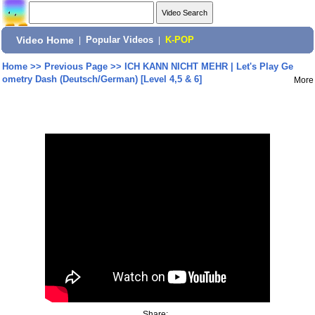
Video Home
|
Popular Videos
|
K-POP
Home
>>
Previous Page
>>
ICH KANN NICHT MEHR | Let's Play Ge
ometry Dash (Deutsch/German) [Level 4,5 & 6]
More
Share: