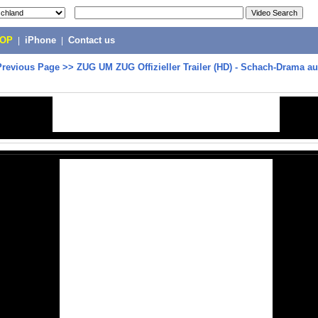
POP
|
iPhone
|
Contact us
Previous Page
>>
ZUG UM ZUG Offizieller Trailer (HD) - Schach-Drama a