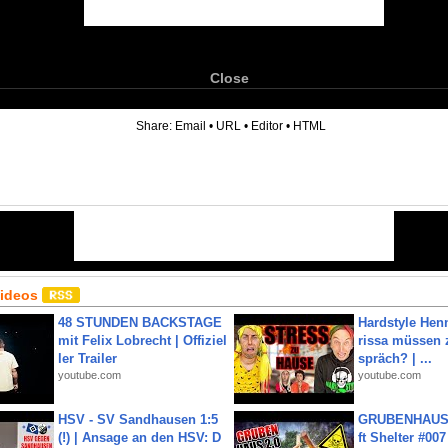
Close
6
Share:
Email
•
URL
•
Editor
•
HTML
Videos
48 STUNDEN BACKSTAGE
Hardstyle Hen
mit Felix Lobrecht | Offiziel
rissa müssen 
ler Trailer
spräch? | ...
youtube.com
youtube.com
HSV - SV Sandhausen 1:5
GRUBENHAUS 
(!) | Ansage an den HSV: D
ft Shelter #007