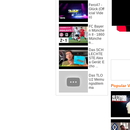
Fero47 -
Glück (Off
icial Vide
o)
FC Bayer
n Münche
n II - 1860
Münche
n...
Das SCH
LECHTE
STE Alex
a Gerät: E
cho ...
Das TLO
U2 Meinu
ngsdilem
Popular 
ma