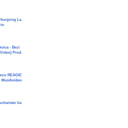
rburgring La
rie
vica - Bezi
 Video) Prod.
Rezo REAGIE
s Musikvideo
chwister ha