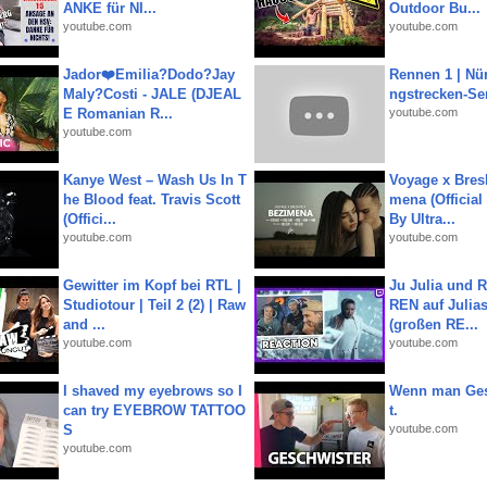
ANKE für NI...
Outdoor Bu...
youtube.com
youtube.com
Jador❤️Emilia?Dodo?Jay
Rennen 1 | Nü
Maly?Costi - JALE (DJEAL
ngstrecken-Se
E Romanian R...
youtube.com
youtube.com
Kanye West – Wash Us In T
Voyage x Bresk
he Blood feat. Travis Scott
mena (Official
(Offici...
By Ultra...
youtube.com
youtube.com
Gewitter im Kopf bei RTL |
Ju Julia und 
Studiotour | Teil 2 (2) | Raw
REN auf Julia
and ...
(großen RE...
youtube.com
youtube.com
I shaved my eyebrows so I
Wenn man Ges
can try EYEBROW TATTOO
t.
S
youtube.com
youtube.com