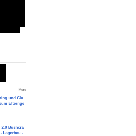
More
ning und Cla
zum Elternge
2.0 Bushcra
 - Lagerbau -