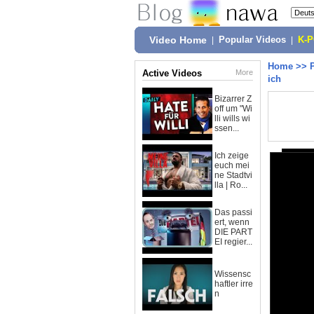
Video Home
|
Popular Videos
|
K-
Home
>>
Active Videos
More
ich
Bizarrer Z
off um "Wi
lli wills wi
ssen...
Ich zeige
euch mei
ne Stadtvi
lla | Ro...
Das passi
ert, wenn
DIE PART
EI regier...
Wissensc
haftler irre
n