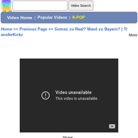
Video Home
|
Popular Videos
|
K-POP
Home
>>
Previous Page
>>
Gomez zu Real? Mané zu Bayern? | Tr
ansferKickz
More
Share: