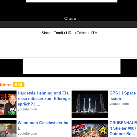
Close
6
Share:
Email
•
URL
•
Editor
•
HTML
Videos
Hardstyle Henning und Cla
GPS III Space
rissa müssen zum Elternge
ission
spräch? | ...
youtube.com
youtube.com
Wenn man Geschwister ha
GRUBENHAUS 
t.
ft Shelter #007
youtube.com
Outdoor Bu...