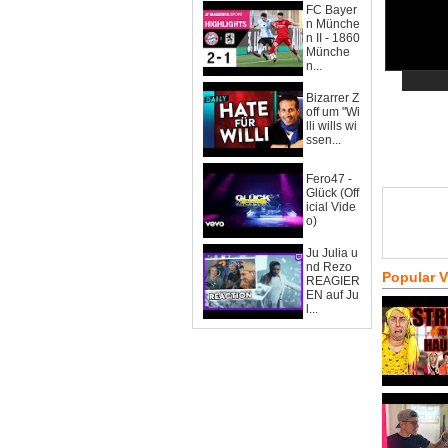
FC Bayer
n Münche
n II - 1860
Münche
n...
Bizarrer Z
off um "Wi
lli wills wi
ssen...
Fero47 -
Glück (Off
icial Vide
o)
Ju Julia u
nd Rezo
Popular 
REAGIER
EN auf Ju
l...