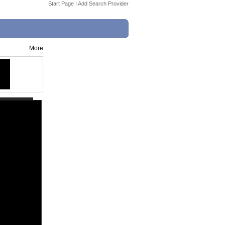
Start Page
|
Add Search Provider
More