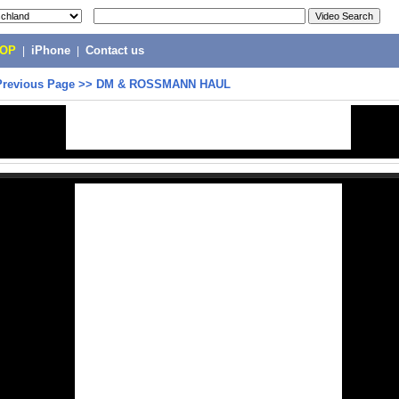
POP
|
iPhone
|
Contact us
Previous Page
>>
DM & ROSSMANN HAUL