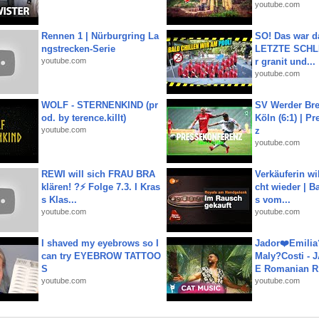
youtube.com
Rennen 1 | Nürburgring La
SO! Das war d
ngstrecken-Serie
LETZTE SCHLI
youtube.com
r granit und...
youtube.com
WOLF - STERNENKIND (pr
SV Werder Bre
od. by terence.killt)
Köln (6:1) | P
youtube.com
z
youtube.com
REWI will sich FRAU BRA
Verkäuferin wil
klären! ?⚡️ Folge 7.3. I Kras
cht wieder | B
s Klas...
s vom...
youtube.com
youtube.com
I shaved my eyebrows so I
Jador❤️Emili
can try EYEBROW TATTOO
Maly?Costi - 
S
E Romanian R.
youtube.com
youtube.com