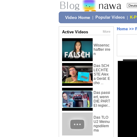
Video Home
|
Popular Videos
|
K-
Home
>>
Active Videos
More
Wissensc
haftler irre
n
Das SCH
LECHTE
STE Alex
a Gerät: E
cho ...
Das passi
ert, wenn
DIE PART
EI regier...
Das TLO
U2 Meinu
ngsdilem
ma