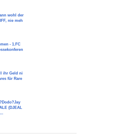
ann wohl der
FF, nie meh
men - 1.FC
ressekonferen
l ihr Geld ni
ares für Rare
a?Dodo?Jay
JALE (DJEAL
..