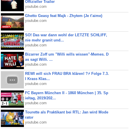
Offizieller Trailer
youtube.com
Ghetto Geasy feat Majk - Zhytem (Je t’aime)
youtube.com
SO! Das war dann wohl der LETZTE SCHLIFF,
nie mehr granit und...
youtube.com
Bizarrer Zoff um "Willi wills wissen"-Memes. D
as sagt Willi. ...
youtube.com
REWI will sich FRAU BRA klären! ?⚡️ Folge 7.3.
I Krass Klas...
youtube.com
FC Bayern München II - 1860 München | 35. Sp
ieltag, 2019/202...
youtube.com
Tourette als Praktikant bei RTL: Jan wird Mode
rator
youtube.com