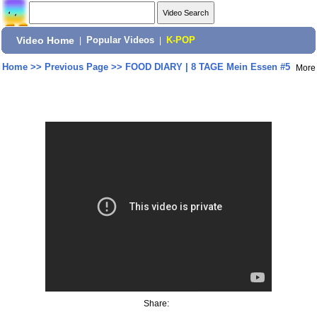
Video Home
|
Popular Videos
|
K-POP
Home
>>
Previous Page
>>
FOOD DIARY | 8 TAGE Mein Essen #5
More
Share: