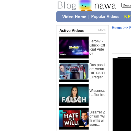
Video Home
|
Popular Videos
|
K-
Home
>>
Active Videos
More
Fero47 -
Glück (Off
icial Vide
o)
Das passi
ert, wenn
DIE PART
EI regier...
Wissensc
haftler irre
n
Bizarrer Z
off um "Wi
lli wills wi
ssen...