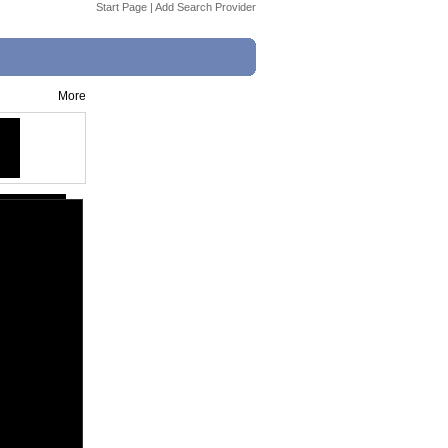
Start Page
|
Add Search Provider
More