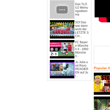
Das TLO
U2 Meinu
ngsdilem
ma
SO! Das
war dann
wohl der
LETZTE S
CH...
FC Bayer
n Münche
n II - 1860
Münche
n...
Ju Julia u
nd Rezo
Popular 
REAGIER
EN auf Ju
l...