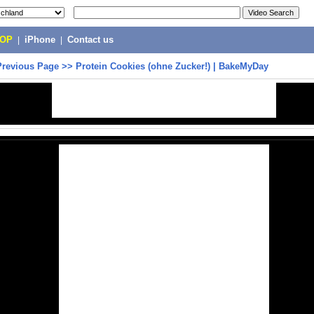
POP
|
iPhone
|
Contact us
Previous Page
>>
Protein Cookies (ohne Zucker!) | BakeMyDay