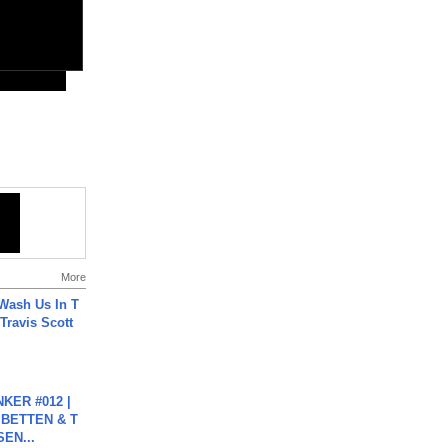
More
Wash Us In T
 Travis Scott
KER #012 |
 BETTEN & T
SEN...