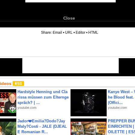
Close
6
Share:
Email
•
URL
•
Editor
•
HTML
Videos
Hardstyle Henning und Cla
Kanye West – 
rissa müssen zum Elternge
he Blood feat.
spräch? | ...
(Offici...
youtube.com
youtube.com
Jador❤️Emilia?Dodo?Jay
PREPPER BUN
Maly?Costi - JALE (DJEAL
EINRICHTEN |
E Romanian R...
OILETTE | ES