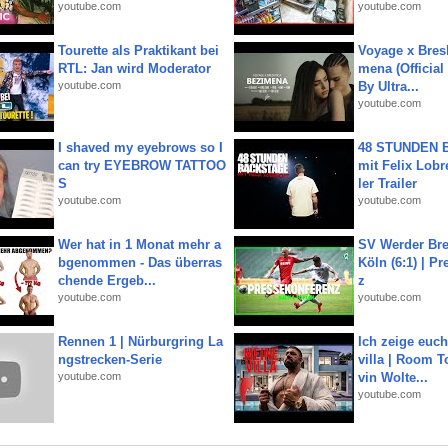
youtube.com
youtube.com
Tourette als Praktikant bei
Voyage x Bresk
RTL: Jan wird Moderator
mena (Official
youtube.com
By Ultra...
youtube.com
I shaved my eyebrows so I
48 STUNDEN
can try EYEBROW TATTOO
mit Felix Lobre
S
ler Trailer
youtube.com
youtube.com
Wer hat in 1 Monat mehr a
SV Werder Bre
bgenommen - Das überras
Köln (6:1) | P
chende Ergeb...
z
youtube.com
youtube.com
Rennen 1 | Nürburgring La
Ich zeige euc
ngstrecken-Serie
villa | Room T
youtube.com
vin Wolte...
youtube.com