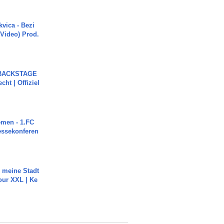
vica - Bezi
 Video) Prod.
 BACKSTAGE
cht | Offiziel
men - 1.FC
ressekonferen
h meine Stadt
our XXL | Ke