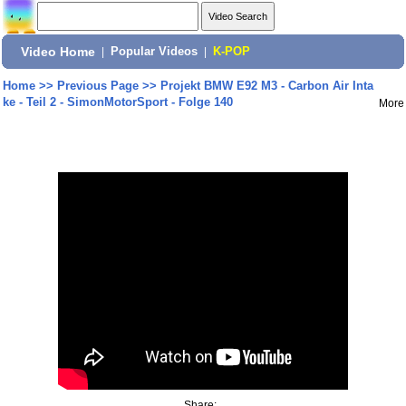
Video Home
|
Popular Videos
|
K-POP
Home
>>
Previous Page
>>
Projekt BMW E92 M3 - Carbon Air Inta
ke - Teil 2 - SimonMotorSport - Folge 140
More
Share: