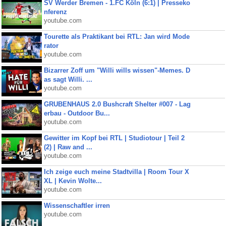
SV Werder Bremen - 1.FC Köln (6:1) | Presseko
nferenz
youtube.com
Tourette als Praktikant bei RTL: Jan wird Mode
rator
youtube.com
Bizarrer Zoff um "Willi wills wissen"-Memes. D
as sagt Willi. ...
youtube.com
GRUBENHAUS 2.0 Bushcraft Shelter #007 - Lag
erbau - Outdoor Bu...
youtube.com
Gewitter im Kopf bei RTL | Studiotour | Teil 2
(2) | Raw and ...
youtube.com
Ich zeige euch meine Stadtvilla | Room Tour X
XL | Kevin Wolte...
youtube.com
Wissenschaftler irren
youtube.com