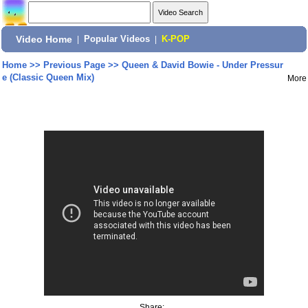
Video Home
|
Popular Videos
|
K-POP
Home
>>
Previous Page
>>
Queen & David Bowie - Under Pressur
e (Classic Queen Mix)
More
Share: