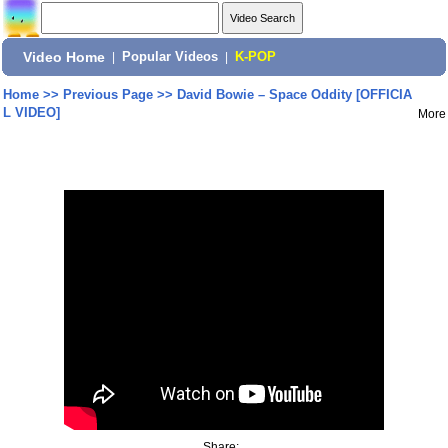
Video Home
|
Popular Videos
|
K-POP
Home
>>
Previous Page
>>
David Bowie – Space Oddity [OFFICIA
L VIDEO]
More
Share: