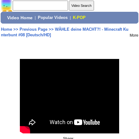
Video Home
|
Popular Videos
|
K-POP
Home
>>
Previous Page
>>
WÄHLE deine MACHT?! - Minecraft Ku
nterbunt #08 [Deutsch/HD]
More
Share: