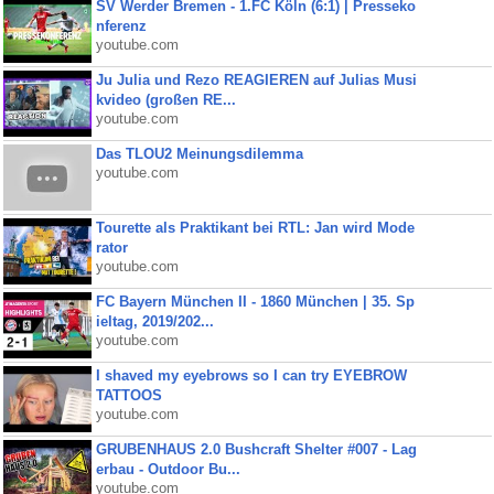
SV Werder Bremen - 1.FC Köln (6:1) | Presseko
nferenz
youtube.com
Ju Julia und Rezo REAGIEREN auf Julias Musi
kvideo (großen RE...
youtube.com
Das TLOU2 Meinungsdilemma
youtube.com
Tourette als Praktikant bei RTL: Jan wird Mode
rator
youtube.com
FC Bayern München II - 1860 München | 35. Sp
ieltag, 2019/202...
youtube.com
I shaved my eyebrows so I can try EYEBROW
TATTOOS
youtube.com
GRUBENHAUS 2.0 Bushcraft Shelter #007 - Lag
erbau - Outdoor Bu...
youtube.com