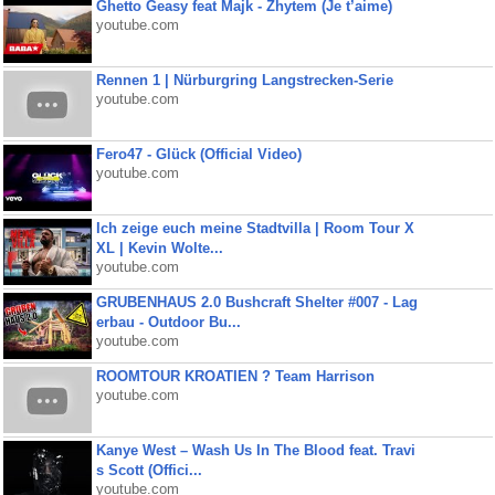
Ghetto Geasy feat Majk - Zhytem (Je t’aime)
youtube.com
Rennen 1 | Nürburgring Langstrecken-Serie
youtube.com
Fero47 - Glück (Official Video)
youtube.com
Ich zeige euch meine Stadtvilla | Room Tour X
XL | Kevin Wolte...
youtube.com
GRUBENHAUS 2.0 Bushcraft Shelter #007 - Lag
erbau - Outdoor Bu...
youtube.com
ROOMTOUR KROATIEN ? Team Harrison
youtube.com
Kanye West – Wash Us In The Blood feat. Travi
s Scott (Offici...
youtube.com