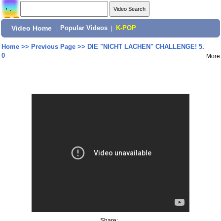
Video Home
|
Popular Videos
|
K-POP
Home
>>
Previous Page
>>
DIE "NICHT LACHEN" CHALLENGE! 5.
0
More
Share: