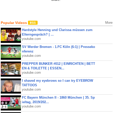
Popular Videos
More
Hardstyle Henning und Clarissa müssen zum
Elterngespräch? | ...
youtube.com
SV Werder Bremen - 1.FC Köln (6:1) | Presseko
nferenz
youtube.com
PREPPER BUNKER #012 | EINRICHTEN | BETT
EN & TOILETTE | ESSEN...
youtube.com
I shaved my eyebrows so I can try EYEBROW
TATTOOS
youtube.com
FC Bayern München II - 1860 München | 35. Sp
ieltag, 2019/202...
youtube.com