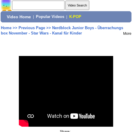
Video Home
|
Popular Videos
|
K-POP
Home
>>
Previous Page
>>
Nerdblock Junior Boys - Überrachungs
box November - Star Wars - Kanal für Kinder
More
Share: