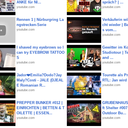
ANKE für NI...
spräch? | ...
youtube.com
youtube.com
Rennen 1 | Nürburgring La
Verkäuferin wil
ngstrecken-Serie
cht wieder | B
youtube.com
s vom...
youtube.com
I shaved my eyebrows so I
Gewitter im Ko
can try EYEBROW TATTOO
Studiotour | Te
S
and ...
youtube.com
youtube.com
Jador❤️Emilia?Dodo?Jay
Tourette als Pr
Maly?Costi - JALE (DJEAL
RTL: Jan wird
E Romanian R...
youtube.com
youtube.com
PREPPER BUNKER #012 |
GRUBENHAUS 
EINRICHTEN | BETTEN & T
ft Shelter #007
OILETTE | ESSEN...
Outdoor Bu...
youtube.com
youtube.com