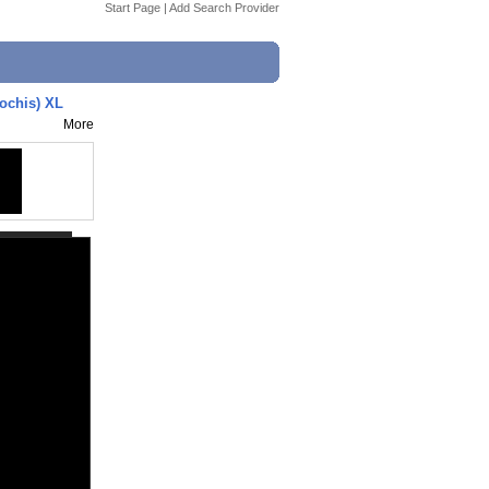
Start Page
|
Add Search Provider
chis) XL
More