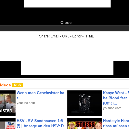
Close
6
Share:
Email
•
URL
•
Editor
•
HTML
Videos
Wenn man Geschwister ha
Kanye West – 
t.
he Blood feat.
youtube.com
(Offici...
youtube.com
HSV - SV Sandhausen 1:5
Hardstyle Hen
(!) | Ansage an den HSV: D
rissa müssen 