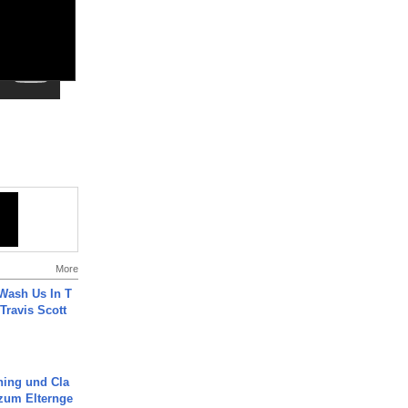
More
Wash Us In T
 Travis Scott
ning und Cla
zum Elternge