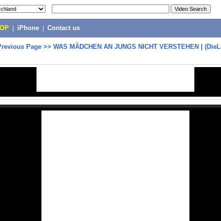
POP
|
iPhone
|
Contact us
Previous Page
>>
WAS MÄDCHEN AN JUNGS NICHT VERSTEHEN | (DieLo