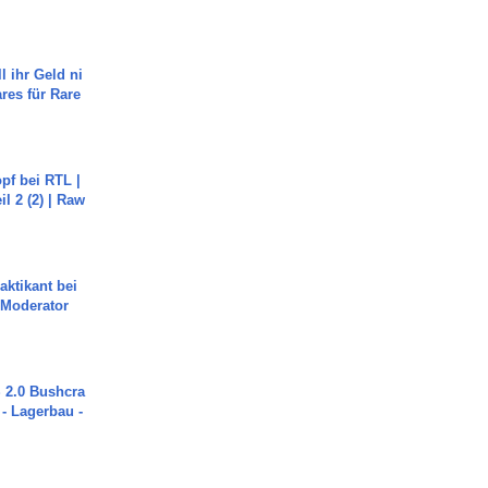
l ihr Geld ni
ares für Rare
pf bei RTL |
il 2 (2) | Raw
aktikant bei
 Moderator
2.0 Bushcra
 - Lagerbau -