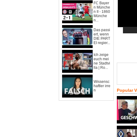
FC Bayer
n Münche
n II - 1860
Münche
n...
Das passi
ert, wenn
DIE PART
EI regier...
Ich zeige
euch mei
ne Stadtvi
lla | Ro...
Wissensc
haftler irre
Popular 
n