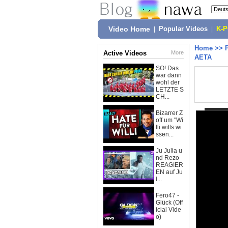
Video Home
|
Popular Videos
|
K-
Home
>>
Active Videos
More
AETA
SO! Das
war dann
wohl der
LETZTE S
CH...
Bizarrer Z
off um "Wi
lli wills wi
ssen...
Ju Julia u
nd Rezo
REAGIER
EN auf Ju
l...
Fero47 -
Glück (Off
icial Vide
o)