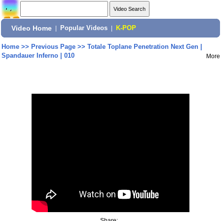
Video Home
|
Popular Videos
|
K-POP
Home
>>
Previous Page
>>
Totale Toplane Penetration Next Gen |
Spandauer Inferno | 010
More
Share: