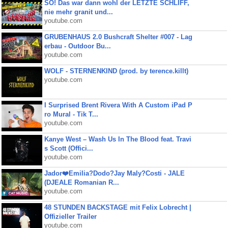
SO! Das war dann wohl der LETZTE SCHLIFF,
nie mehr granit und...
youtube.com
GRUBENHAUS 2.0 Bushcraft Shelter #007 - Lag
erbau - Outdoor Bu...
youtube.com
WOLF - STERNENKIND (prod. by terence.killt)
youtube.com
I Surprised Brent Rivera With A Custom iPad P
ro Mural - Tik T...
youtube.com
Kanye West – Wash Us In The Blood feat. Travi
s Scott (Offici...
youtube.com
Jador❤️Emilia?Dodo?Jay Maly?Costi - JALE
(DJEALE Romanian R...
youtube.com
48 STUNDEN BACKSTAGE mit Felix Lobrecht |
Offizieller Trailer
youtube.com