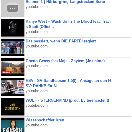
Rennen 1 | Nürburgring Langstrecken-Serie
youtube.com
Kanye West – Wash Us In The Blood feat. Travi
s Scott (Offici...
youtube.com
Das passiert, wenn DIE PARTEI regiert
youtube.com
Ghetto Geasy feat Majk - Zhytem (Je t’aime)
youtube.com
HSV - SV Sandhausen 1:5(!) | Ansage an den H
SV: DANKE für NI...
youtube.com
WOLF - STERNENKIND (prod. by terence.killt)
youtube.com
Wissenschaftler irren
youtube.com