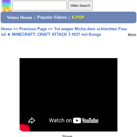
Video Home
|
Popular Videos
|
K-POP
Home
>>
Previous Page
>>
Tot wegen Micha dem schlechten Freu
nd ★ MINECRAFT: CRAFT ATTACK 3 #037 mit Kunga
More
Share: