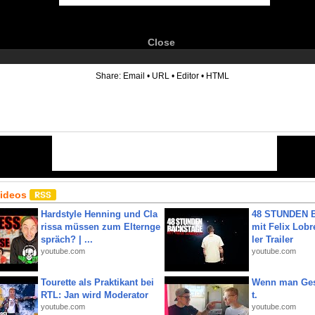
Close
6
Share:
Email
•
URL
•
Editor
•
HTML
Videos
Hardstyle Henning und Cla
48 STUNDEN
rissa müssen zum Elternge
mit Felix Lobre
spräch? | ...
ler Trailer
youtube.com
youtube.com
Tourette als Praktikant bei
Wenn man Ges
RTL: Jan wird Moderator
t.
youtube.com
youtube.com