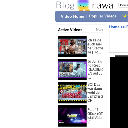
Video Home
|
Popular Videos
|
K-
Home
>>
Active Videos
More
Ich zeige
euch mei
ne Stadtvi
lla | Ro...
Ju Julia u
nd Rezo
REAGIER
EN auf Ju
l...
SO! Das
war dann
wohl der
LETZTE S
CH...
Fero47 -
Glück (Off
icial Vide
o)