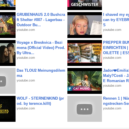
GRUBENHAUS 2.0 Bushcra
I shaved my e
ft Shelter #007 - Lagerbau -
can try EYE
Outdoor Bu...
S
youtube.com
youtube.com
Voyage x Breskvica - Bezi
PREPPER BUN
mena (Official Video) Prod.
EINRICHTEN |
By Ultra...
OILETTE | ES
youtube.com
youtube.com
Das TLOU2 Meinungsdilem
Jador❤️Emili
ma
Maly?Costi - 
youtube.com
E Romanian R.
youtube.com
WOLF - STERNENKIND (pr
Rennen 1 | Nü
od. by terence.killt)
ngstrecken-Se
youtube.com
youtube.com