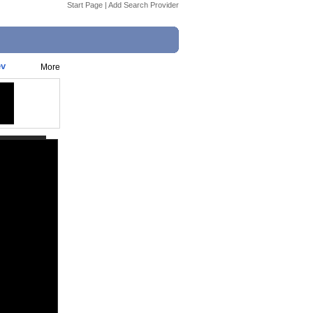
Start Page
|
Add Search Provider
ev
More