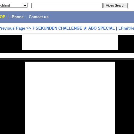
POP
|
iPhone
|
Contact us
Previous Page
>>
7 SEKUNDEN CHALLENGE ★ ABO SPECIAL | LPmitK