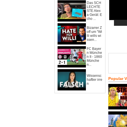
Das SCH
LECHTE
STE Alex
a Gerät: E
cho ...
Bizarrer Z
off um "Wi
lli wills wi
ssen...
FC Bayer
n Münche
n II - 1860
Münche
n...
Wissensc
Popular 
haftler irre
n