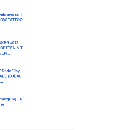
yebrows so I
BROW TATTOO
KER #012 |
 BETTEN & T
SEN...
a?Dodo?Jay
JALE (DJEAL
..
rburgring La
rie