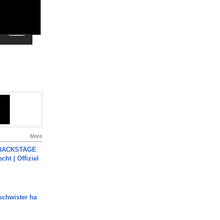
More
 BACKSTAGE
cht | Offiziel
chwister ha