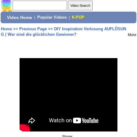
Video Home
|
Popular Videos
|
K-POP
Home
>>
Previous Page
>>
DIY Inspiration Verlosung AUFLÖSUN
G | Wer sind die glücklichen Gewinner?
More
Share: