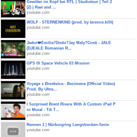
Gewitter im Kopf bei RTL | Studiotour | Teil 2
(2) | Raw and ...
youtube.com
WOLF - STERNENKIND (prod. by terence.killt)
youtube.com
Jador❤️Emilia?Dodo?Jay Maly?Costi - JALE
(DJEALE Romanian R...
youtube.com
GPS III Space Vehicle 03 Mission
youtube.com
Voyage x Breskvica - Bezimena (Official Video)
Prod. By Ultra...
youtube.com
I Surprised Brent Rivera With A Custom iPad P
ro Mural - Tik T...
youtube.com
Rennen 1 | Nürburgring Langstrecken-Serie
youtube.com