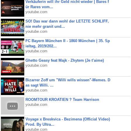
Verkäuferin will ihr Geld nicht wieder | Bares f
ür Rares vom...
youtube.com
SO! Das war dann wohl der LETZTE SCHLIFF,
nie mehr granit und...
youtube.com
FC Bayern München II - 1860 München | 35. Sp
ieltag, 2019/202...
youtube.com
Ghetto Geasy feat Majk - Zhytem (Je t’aime)
youtube.com
Bizarrer Zoff um "Willi wills wissen"-Memes. D
as sagt Willi. ...
youtube.com
ROOMTOUR KROATIEN ? Team Harrison
youtube.com
Voyage x Breskvica - Bezimena (Official Video)
Prod. By Ultra...
youtube.com