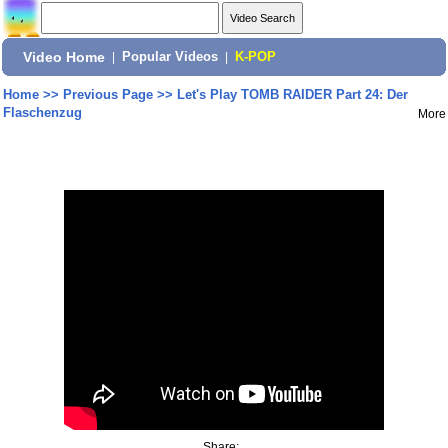
Video Home
|
Popular Videos
|
K-POP
Home
>>
Previous Page
>>
Let's Play TOMB RAIDER Part 24: Der
Flaschenzug
More
Share: