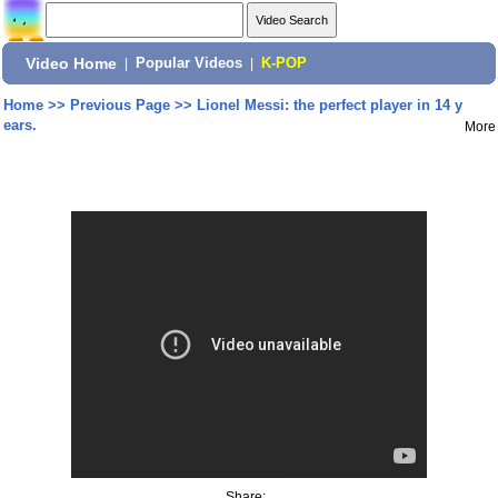
Video Home
|
Popular Videos
|
K-POP
Home
>>
Previous Page
>>
Lionel Messi: the perfect player in 14 y
ears.
More
Share: