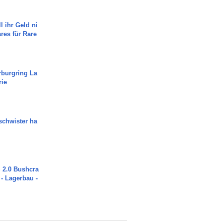
l ihr Geld ni
ares für Rare
rburgring La
rie
chwister ha
2.0 Bushcra
 - Lagerbau -