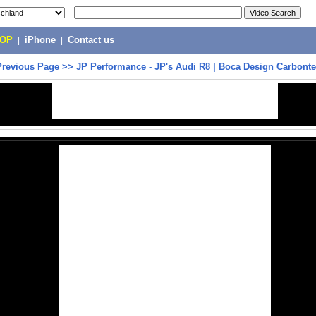
POP
|
iPhone
|
Contact us
Previous Page
>>
JP Performance - JP's Audi R8 | Boca Design Carbonte