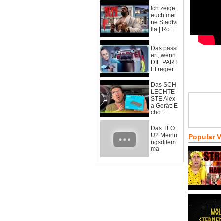
Ich zeige
euch mei
ne Stadtvi
lla | Ro...
Das passi
ert, wenn
DIE PART
EI regier...
Das SCH
LECHTE
STE Alex
a Gerät: E
cho ...
Das TLO
U2 Meinu
Popular 
ngsdilem
ma