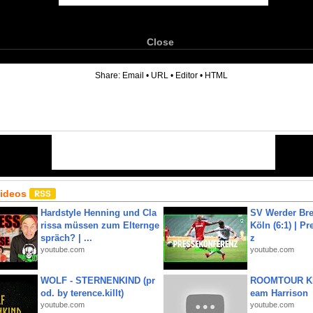
Close
6
Share:
Email
•
URL
•
Editor
•
HTML
Videos
Hardstyle Henning und Cla
SV Werder Bre
rissa müssen zum Elternge
Köln (6:1) | P
spräch? | ...
z
youtube.com
youtube.com
WOLF - STERNENKIND (pr
ROOMTOUR KR
od. by terence.killt)
eam Harrison
youtube.com
youtube.com