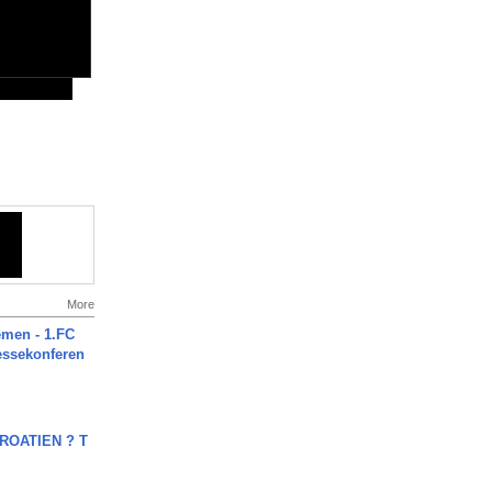
More
men - 1.FC
ressekonferen
OATIEN ? T