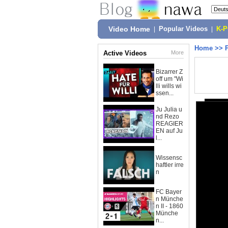
Video Home
|
Popular Videos
|
K-
Home
>>
Active Videos
More
Bizarrer Z
off um "Wi
lli wills wi
ssen...
Ju Julia u
nd Rezo
REAGIER
EN auf Ju
l...
Wissensc
haftler irre
n
FC Bayer
n Münche
n II - 1860
Münche
n...