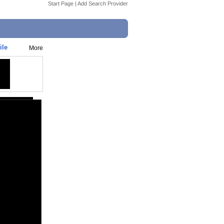
Start Page
|
Add Search Provider
ile
More