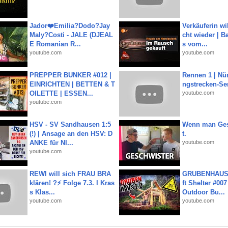
Jador❤️Emilia?Dodo?Jay
Verkäuferin wil
Maly?Costi - JALE (DJEAL
cht wieder | B
E Romanian R...
s vom...
youtube.com
youtube.com
PREPPER BUNKER #012 |
Rennen 1 | Nü
EINRICHTEN | BETTEN & T
ngstrecken-Se
OILETTE | ESSEN...
youtube.com
youtube.com
HSV - SV Sandhausen 1:5
Wenn man Ges
(!) | Ansage an den HSV: D
t.
ANKE für NI...
youtube.com
youtube.com
REWI will sich FRAU BRA
GRUBENHAUS 
klären! ?⚡️ Folge 7.3. I Kras
ft Shelter #007
s Klas...
Outdoor Bu...
youtube.com
youtube.com