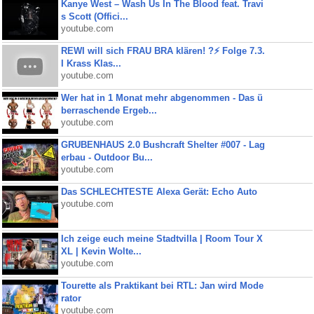
Kanye West – Wash Us In The Blood feat. Travi
s Scott (Offici...
youtube.com
REWI will sich FRAU BRA klären! ?⚡️ Folge 7.3.
I Krass Klas...
youtube.com
Wer hat in 1 Monat mehr abgenommen - Das ü
berraschende Ergeb...
youtube.com
GRUBENHAUS 2.0 Bushcraft Shelter #007 - Lag
erbau - Outdoor Bu...
youtube.com
Das SCHLECHTESTE Alexa Gerät: Echo Auto
youtube.com
Ich zeige euch meine Stadtvilla | Room Tour X
XL | Kevin Wolte...
youtube.com
Tourette als Praktikant bei RTL: Jan wird Mode
rator
youtube.com