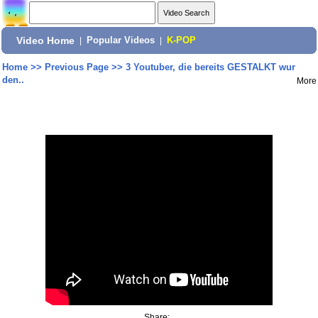
Video Home
|
Popular Videos
|
K-POP
Home
>>
Previous Page
>>
3 Youtuber, die bereits GESTALKT wur
den..
More
Share: